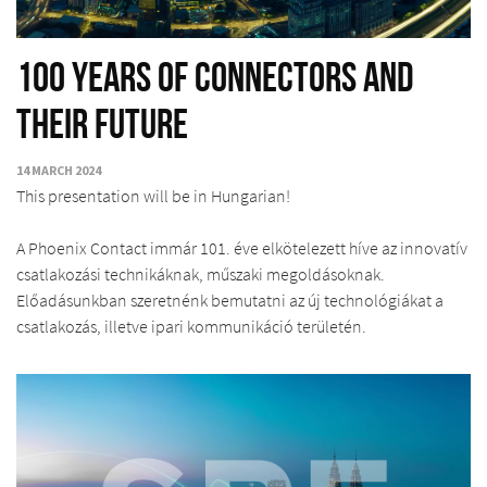
100 years of connectors and
their future
14 MARCH 2024
This presentation will be in Hungarian!
A Phoenix Contact immár 101. éve elkötelezett híve az innovatív
csatlakozási technikáknak, műszaki megoldásoknak.
Előadásunkban szeretnénk bemutatni az új technológiákat a
csatlakozás, illetve ipari kommunikáció területén.