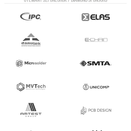
Gyémánt szponzorok / Diamond sponsors